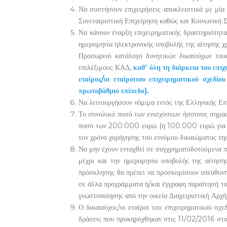
Να συστήσουν επιχειρήσεις αποκλειστικά με μία 
Συνεταιριστική Επιχείρηση καθώς και Κοινωνική 
Να κάνουν έναρξη επιχειρηματικής δραστηριότητ
ημερομηνία ηλεκτρονικής υποβολής της αίτησης χ
Προσωρινό κατάλογο δυνητικών δικαιούχων του
επιλέξιμους ΚΑΔ,
καθ’ όλη τη διάρκεια του επιχ
εταίρος/οι εταίροι
του επιχειρηματικού σχεδίο
πρωτοβάθμιο επίπεδο).
Να λειτουργήσουν νόμιμα εντός της Ελληνικής Επι
Το συνολικό ποσό των ενισχύσεων ήσσονος σημασί
ποσό των 200.000 ευρώ (ή 100.000 ευρώ για τον
τον χρόνο χορήγησης του εννόμου δικαιώματος της
Να μην έχουν ενταχθεί σε συγχρηματοδοτούμενα πρ
μέχρι και την ημερομηνία υποβολής της αίτηση
πρόσκλησης θα πρέπει να προσκομίσουν υπεύθυνη 
σε άλλα προγράμματα ή/και έγγραφη παραίτησή το
γνωστοποίησης από την οικεία Διαχειριστική Αρχή
Ο δικαιούχος/οι εταίροι του επιχειρηματικού σ
δράσεις που προκηρύχθηκαν στις 11/02/2016 στο