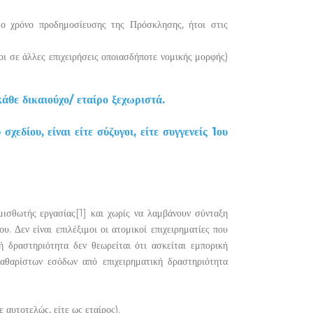
το χρόνο προδημοσίευσης της Πρόσκλησης, ήτοι στις
χοι σε άλλες επιχειρήσεις οποιασδήποτε νομικής μορφής)
άθε δικαιούχο/ εταίρο ξεχωριστά.
δίου, είναι είτε σύζυγοι, είτε συγγενείς 1ου
μισθωτής εργασίας
[1]
και χωρίς να λαμβάνουν σύνταξη
. Δεν είναι επιλέξιμοι οι ατομικοί επιχειρηματίες που
ή δραστηριότητα δεν θεωρείται ότι ασκείται εμπορική
θαρίστων εσόδων από επιχειρηματική δραστηριότητα
 αυτοτελώς, είτε ως εταίρος).