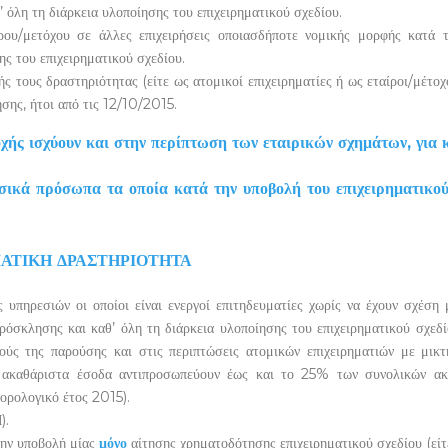
όλη τη διάρκεια υλοποίησης του επιχειρηματικού σχεδίου.
ρου/μετόχου σε άλλες επιχειρήσεις οποιασδήποτε νομικής μορφής κατά 
ς του επιχειρηματικού σχεδίου.
ής τους δραστηριότητας (είτε ως ατομικοί επιχειρηματίες ή ως εταίροι/μέτο
ης, ήτοι από τις 12/10/2015.
ής ισχύουν και στην περίπτωση των εταιρικών σχημάτων, για κ
ικά πρόσωπα τα οποία κατά την υποβολή του επιχειρηματικού σχε
ΑΤΙΚΗ ΔΡΑΣΤΗΡΙΟΤΗΤΑ
 υπηρεσιών οι οποίοι είναι ενεργοί επιτηδευματίες χωρίς να έχουν σχέση 
όσκλησης και καθ’ όλη τη διάρκεια υλοποίησης του επιχειρηματικού σχεδίου
ύς της παρούσης και στις περιπτώσεις ατομικών επιχειρηματιών με μικτ
 ακαθάριστα έσοδα αντιπροσωπεύουν έως και το 25% των συνολικών ακα
ορολογικό έτος 2015).
).
την υποβολή μίας
μόνο
αίτησης χρηματοδότησης επιχειρηματικού σχεδίου (είτε