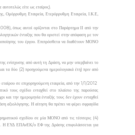
 αυτοτελώς είτε ως εταίρος).
ης, Ομόρρυθμη Εταιρεία, Ετερόρρυθμη Εταιρεία, Ι.Κ.Ε,
008), όπως αυτοί ορίζονται στο Παράρτημα ΙΙ από την
λογητικών ένταξης που θα οριστεί στην απόφαση με τον
υλοποίησης του έργου. Επιπρόσθετα να διαθέτουν ΜΟΝΟ
της ενίσχυσης από αυτή τη Δράση, να μην υπερβαίνει το
ι τα δύο (2) προηγούμενα ημερολογιακά έτη) πριν από
 εταίρου σε επιχορηγούμενη εταιρεία, από την 1/1/2012
τικό τους σχέδιο ενταχθεί στο πλαίσιο της παρούσας
ι και την ημερομηνία ένταξής τους δεν έχουν ενταχθεί
άση αξιολόγησης. Η αίτηση θα πρέπει να φέρει σφραγίδα
ιρηματικού σχεδίου σε μία ΜΟΝΟ από τις τέσσερις (4)
ία». Η ΕΥΔ ΕΠΑνΕΚ/ο ΕΦ της Δράσης επιφυλάσσεται για