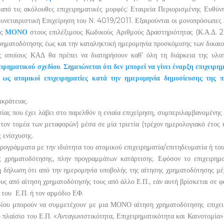
από τις ακόλουθες επιχειρηματικές μορφές: Εταιρεία Περιορισμένης Ευθύνη
Συνεταιριστική Επιχείρηση του Ν. 4019/2011. Εξαιρούνται οι μονοπρόσωπε
ας
ΜΟΝΟ
στους επιλέξιμους Κωδικούς Αριθμούς Δραστηριότητας (Κ.Α.Δ. 20
ρηματοδότησης έως και την καταληκτική ημερομηνία προσκόμισης των δικαιο
ς οποίους ΚΑΔ θα πρέπει να διατηρήσουν καθ’ όλη τη διάρκεια της υλ
ειρηματικού σχεδίου
.
Σημειώνεται ότι δεν μπορεί να γίνει έναρξη επιχειρ
υ ως ατομικοί επιχειρηματίες κατά την ημερομηνία δημοσίευσης της π
κράτειας.
ας που έχει λάβει στο παρελθόν η ενιαία επιχείρηση, συμπεριλαμβανομένης 
 τομέα των μεταφορών) μέσα σε μία τριετία (τρέχον ημερολογιακό έτος κα
 ενίσχυσης.
ογράμματα με την ιδιότητα του ατομικού επιχειρηματία/επιτηδευματία ή του
ς χρηματοδότησης, πλην προγραμμάτων κατάρτισης. Εφόσον το επιχειρημα
δήλωση ότι από την ημερομηνία υποβολής της αίτησης χρηματοδότησης μέχρ
υς από αίτηση χρηματοδότησής τους από άλλο Ε.Π., εάν αυτή βρίσκεται σε φ
 του Ε.Π. ή τον αρμόδιο ΕΦ.
χεδίου μπορούν να συμμετέχουν με μια ΜΟΝΟ αίτηση χρηματοδότησης επιχε
 πλαίσιο του Ε.Π. «Ανταγωνιστικότητα, Επιχειρηματικότητα και Καινοτομ