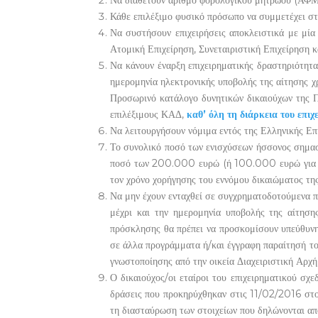
Να διαθέτουν αριθμό φορολογικού μητρώου (ΑΦΜ
Κάθε επιλέξιμο φυσικό πρόσωπο να συμμετέχει στη
Να συστήσουν επιχειρήσεις αποκλειστικά με μία 
Ατομική Επιχείρηση, Συνεταιριστική Επιχείρηση 
Να κάνουν έναρξη επιχειρηματικής δραστηριότητ
ημερομηνία ηλεκτρονικής υποβολής της αίτησης χ
Προσωρινό κατάλογο δυνητικών δικαιούχων της Π
επιλέξιμους ΚΑΔ,
καθ’ όλη τη διάρκεια του επιχ
Να λειτουργήσουν νόμιμα εντός της Ελληνικής Επι
Το συνολικό ποσό των ενισχύσεων ήσσονος σημασί
ποσό των 200.000 ευρώ (ή 100.000 ευρώ για τον
τον χρόνο χορήγησης του εννόμου δικαιώματος της
Να μην έχουν ενταχθεί σε συγχρηματοδοτούμενα πρ
μέχρι και την ημερομηνία υποβολής της αίτηση
πρόσκλησης θα πρέπει να προσκομίσουν υπεύθυνη 
σε άλλα προγράμματα ή/και έγγραφη παραίτησή το
γνωστοποίησης από την οικεία Διαχειριστική Αρχή
Ο δικαιούχος/οι εταίροι του επιχειρηματικού σ
δράσεις που προκηρύχθηκαν στις 11/02/2016 στο
τη διασταύρωση των στοιχείων που δηλώνονται από