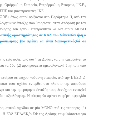
ς, Ομόρρυθμη Εταιρεία, Ετερόρρυθμη Εταιρεία, Ι.Κ.Ε.,
ς ΕΠΕ και μονοπρόσωπες ΙΚΕ.
08), όπως αυτοί ορίζονται στο Παράρτημα ΙΙ, από την
λογητικών ένταξης που θα οριστεί στην Απόφαση με τον
οποίησης του έργου. Επιπρόσθετα να διαθέτουν ΜΟΝΟ
ηματικής δραστηριότητας σε ΚΑΔ που διέθετε/αν ήδη ο
ρόσκλησης (θα πρέπει να είναι διαφορετικός/οί σε
της ενίσχυσης από αυτή τη Δράση, να μην υπερβαίνει το
ι τα δύο (2) προηγούμενα ημερολογιακά έτη) πριν από
 εταίρου σε επιχορηγούμενη εταιρεία, από την 1/1/2012
τικό τους σχέδιο ενταχθεί στο πλαίσιο της παρούσας
ι και την ημερομηνία ένταξής τους δεν έχουν ενταχθεί
άση αξιολόγησης. Η αίτηση θα πρέπει να φέρει σφραγίδα
ιρηματικού σχεδίου σε μία ΜΟΝΟ από τις τέσσερις (4)
ία». Η ΕΥΔ ΕΠΑνΕΚ/ο ΕΦ της Δράσης επιφυλάσσεται για