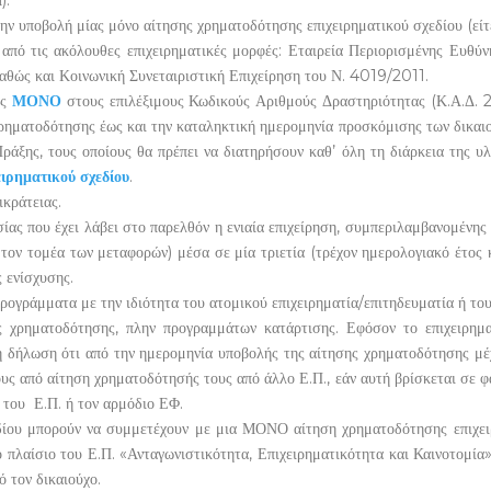
).
ν υποβολή μίας μόνο αίτησης χρηματοδότησης επιχειρηματικού σχεδίου (είτε
από τις ακόλουθες επιχειρηματικές μορφές: Εταιρεία Περιορισμένης Ευθύν
καθώς και Κοινωνική Συνεταιριστική Επιχείρηση του Ν. 4019/2011.
ας
ΜΟΝΟ
στους επιλέξιμους Κωδικούς Αριθμούς Δραστηριότητας (Κ.Α.Δ. 2
ρηματοδότησης έως και την καταληκτική ημερομηνία προσκόμισης των δικαιο
ράξης, τους οποίους θα πρέπει να διατηρήσουν καθ’ όλη τη διάρκεια της 
ειρηματικού σχεδίου
.
κράτειας.
ας που έχει λάβει στο παρελθόν η ενιαία επιχείρηση, συμπεριλαμβανομένης 
 τομέα των μεταφορών) μέσα σε μία τριετία (τρέχον ημερολογιακό έτος κα
 ενίσχυσης.
ογράμματα με την ιδιότητα του ατομικού επιχειρηματία/επιτηδευματία ή του
ς χρηματοδότησης, πλην προγραμμάτων κατάρτισης. Εφόσον το επιχειρημα
δήλωση ότι από την ημερομηνία υποβολής της αίτησης χρηματοδότησης μέχρ
υς από αίτηση χρηματοδότησής τους από άλλο Ε.Π., εάν αυτή βρίσκεται σε φ
 του Ε.Π. ή τον αρμόδιο ΕΦ.
χεδίου μπορούν να συμμετέχουν με μια ΜΟΝΟ αίτηση χρηματοδότησης επιχε
 πλαίσιο του Ε.Π. «Ανταγωνιστικότητα, Επιχειρηματικότητα και Καινοτομ
 τον δικαιούχο.