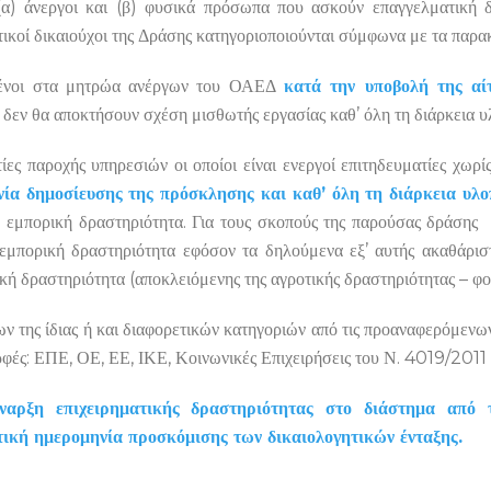
(α) άνεργοι και (β) φυσικά πρόσωπα που ασκούν επαγγελματική δ
τικοί δικαιούχοι της Δράσης κατηγοριοποιούνται σύμφωνα με τα παρα
μένοι στα μητρώα ανέργων του ΟΑΕΔ
κατά την υποβολή της αί
ι δεν θα αποκτήσουν σχέση μισθωτής εργασίας καθ’ όλη τη διάρκεια υ
τίες παροχής υπηρεσιών οι οποίοι είναι ενεργοί επιτηδευματίες χωρ
νία δημοσίευσης της πρόσκλησης
και καθ’ όλη τη διάρκεια υλο
ύν εμπορική δραστηριότητα. Για τους σκοπούς της παρούσας δράσης 
αι εμπορική δραστηριότητα εφόσον τα δηλούμενα εξ’ αυτής ακαθάρ
ή δραστηριότητα (αποκλειόμενης της αγροτικής δραστηριότητας – φο
ων της ίδιας ή και διαφορετικών κατηγοριών από τις προαναφερόμενω
ρφές: ΕΠΕ, ΟΕ, ΕΕ, ΙΚΕ, Κοινωνικές Επιχειρήσεις του Ν. 4019/2011 κ
έναρξη επιχειρηματικής δραστηριότητας στο διάστημα από 
τική ημερομηνία προσκόμισης των δικαιολογητικών ένταξης.