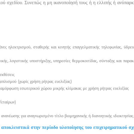
ού σχεδίου. Συνεπώς η μη ικανοποίησή τους ή η ελλιπής ή ανύπαρκ
άνες ηλεκτρισμού, σταθερής και κινητής επαγγελματικής τηλεφωνίας, ύδρευ
ικής, λογιστικής υποστήριξης, υπηρεσίες θερμοκοιτίδας, σύνταξης και παρα
εκθέσεις
πλισμού (χωρίς χρήση ρήτρας ευελιξίας)
αμόρφωση εσωτερικού χώρου μικρής κλίμακας με χρήση ρήτρας ευελιξίας
/εταίρων)
ανανέωσης για αναγνωρισμένο τίτλο βιομηχανικής ή διανοητικής ιδιοκτησίας
 αποκλειστικά στην περίοδο υλοποίησης του επιχειρηματικού σχ